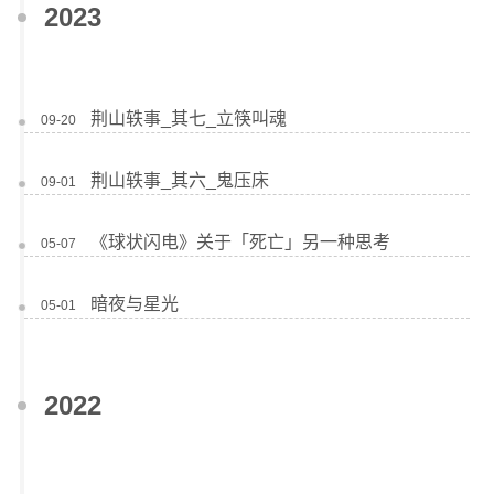
2023
荆山轶事_其七_立筷叫魂
09-20
荆山轶事_其六_鬼压床
09-01
《球状闪电》关于「死亡」另一种思考
05-07
暗夜与星光
05-01
2022